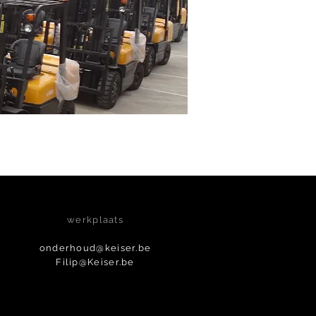
werkplaats
onderhoud@keiser.be
Filip@Keiser.be