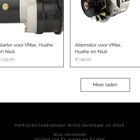
Starter voor VMax, Huahe
Alternator voor VMax,
en Niuli
Huahe en Niuli
rijs
Prijs
€ 155,00
€ 145,00
Meer laden
Heftrucks-laadrampen direct leverbaar uit stock
Alle vermelde
prijzen zijn Ex works en Ex btw