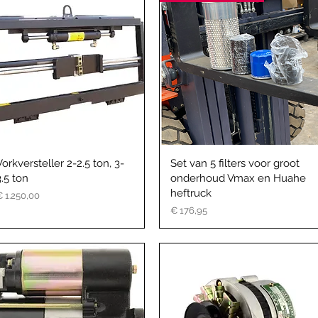
Vorkversteller 2-2.5 ton, 3-
Set van 5 filters voor groot
3.5 ton
onderhoud Vmax en Huahe
heftruck
rijs
€ 1.250,00
Prijs
€ 176,95