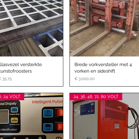
Glasvezel versterkte
Brede vorkversteller met 4
kunstofroosters
vorken en sideshift
rijs
Prijs
€ 35,75
€ 3.000,00
2, 24 VOLT
24, 36, 48, 72, 80 VOLT