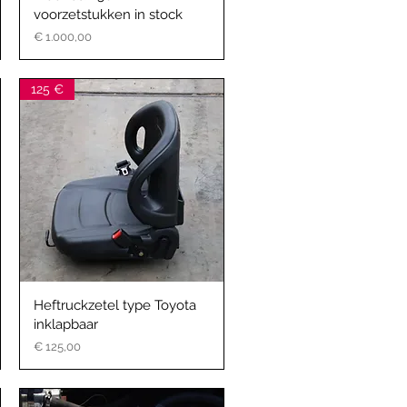
voorzetstukken in stock
Prijs
€ 1.000,00
125 €
Heftruckzetel type Toyota
inklapbaar
Prijs
€ 125,00