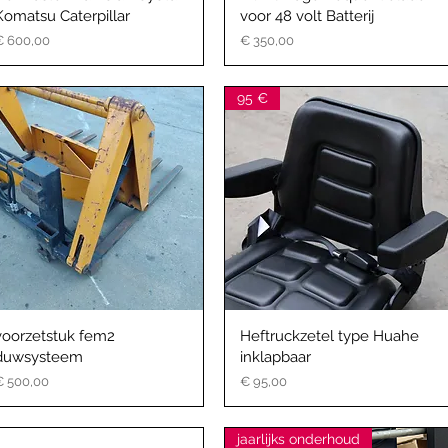
Komatsu Caterpillar
voor 48 volt Batterij
rijs
Prijs
€ 600,00
€ 350,00
95 €
voorzetstuk fem2
Heftruckzetel type Huahe
duwsysteem
inklapbaar
rijs
Prijs
€ 500,00
€ 95,00
jaarlijks onderhoud