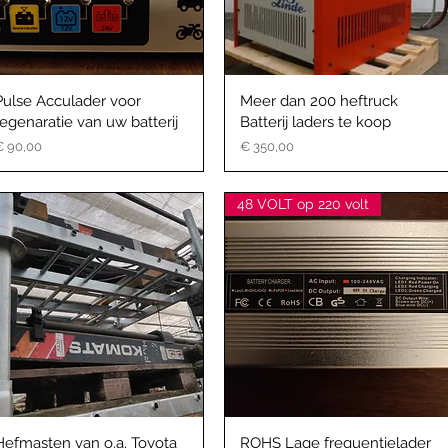
Pulse Acculader voor
Meer dan 200 heftruck
regenaratie van uw batterij
Batterij laders te koop
rijs
Prijs
€ 90,00
€ 350,00
48 VOLT op 220 volt
Hefmasten van o.a. Toyota
ROHS Lage frequentielader