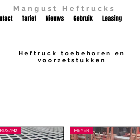
Mangust Heftrucks
ntact
Tarief
Nieuws
Gebruik
Leasing
Heftruck toebehoren en
voorzetstukken
RIJS/M2
MEYER