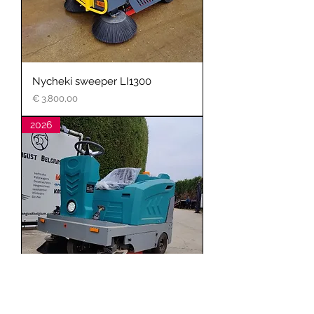
Nycheki sweeper LI1300
Prijs
€ 3.800,00
2026