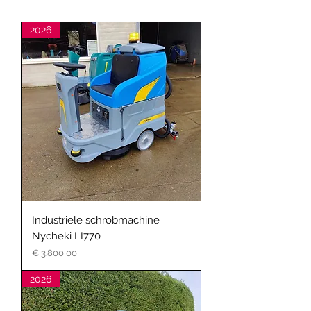
2026
Industriele schrobmachine
Nycheki LI770
Prijs
€ 3.800,00
2026