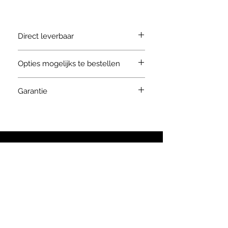
Direct leverbaar
Opties mogelijks te bestellen
Andere kleur
Garantie
Andere afmeting vorken
Andere mast configuratie
Dubbele banden vooraan
Volle banden, zwart
Antimarkingsbanden, wit
Kistenkantelaar
Stel een vraag
Rotator
Sideshift
Vorkversteller
info@keiser.be
Cabine
Mangust@Keiser.be
Balenklenklem
Heftrucks-laadrampen direct