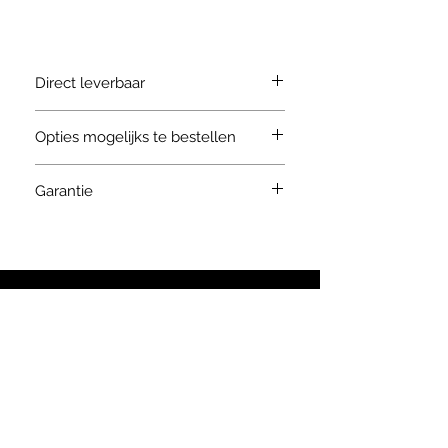
Direct leverbaar
ja zoals beschreven
Opties mogelijks te bestellen
Andere kleur
Garantie
Andere afmeting vorken
Andere mast configuratie
2 jaar zowel op stukken als op werkuren
Dubbele banden vooraan
Volle banden, zwart
Antimarkingsbanden, wit
Kistenkantelaar
Stel een vraag
Rotator
Vorkenversteller
Balenklem
info@keiser.be
Cabine
Mangust@Keiser.be
Heftrucks-laadrampen direct