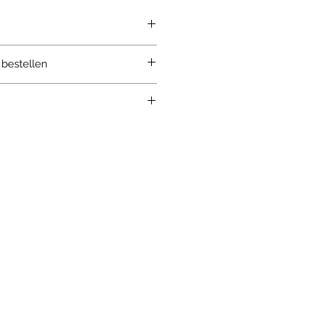
 bestellen
vorken
guratie
en als op werkuren
ooraan
rt
n, wit