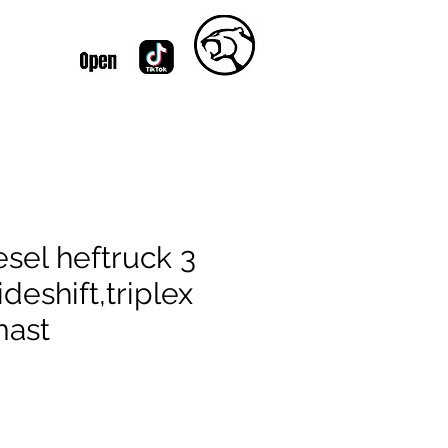
sel heftruck 3
deshift,triplex
mast
js