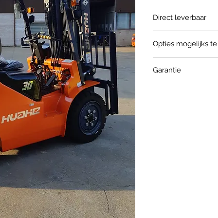
Direct leverbaar
ja zoals beschreven
Opties mogelijks te
Andere kleur
Garantie
Andere afmeting 
Andere mast confi
2 jaar zowel op stukk
Dubbele banden v
Volle banden, zwa
Antimarkingsbande
Kistenkantelaar
Rotator
Vorkenversteller
Balenklem
Cabine