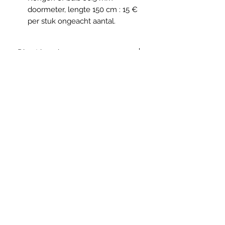
doormeter, lengte 150 cm : 15 €
per stuk ongeacht aantal.
Direct leverbaar
Stel een vraag
info@keiser.be
Mangust@Keiser.be
Heftrucks-laadrampen direct
leverbaar uit stock
Alle vermelde
prijzen zijn Ex works en Ex btw