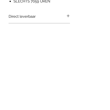
SLECHTS 7059 UREN
Direct leverbaar
Info
Volledig nagekenen
Motor
Remmen
Hydraulisch
Stel een vraag
Startbatterij
Alternator
Starter
info@keiser.be
Waterpomp
Mangust@Keiser.be
Radiator
Banden
Stuurrichting
Transmissie
Heftrucks-laadrampen direct
leverbaar uit stock
Alle vermelde
prijzen zijn Ex works en Ex btw