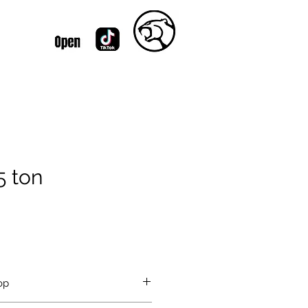
5 ton
s
op