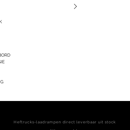
CK
NBORD
IE
NG
Heftrucks-laadrampen direct leverbaar uit stock