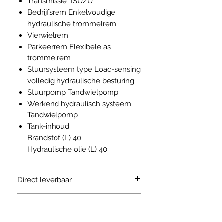
Transmissie ISUZU
Bedrijfsrem Enkelvoudige
hydraulische trommelrem
Vierwielrem
Parkeerrem Flexibele as
trommelrem
Stuursysteem type Load-sensing
volledig hydraulische besturing
Stuurpomp Tandwielpomp
Werkend hydraulisch systeem
Tandwielpomp
Tank-inhoud
Brandstof (L) 40
Hydraulische olie (L) 40
Direct leverbaar
ja zoals beschreven
Opties mogelijks te bestellen